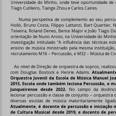
Universidade do Minho, onde teve oportunidade de re
Tiago Cutileiro, Tiange Zhou e Carlos Caires.
Numa perspetiva de complemento ao seu percurso a
Holló, Bruno Costa, Filippo Lattanzi, Bart Quartier
Teixeira, Roland Denes, Bence Major e João Tiago Dia
orientação de Nuno Aroso, na Universidade do Minho c
investigação intitulado “A influência das técnica
ensino de música ministrado pela mesma instituição
recrutamento M16 – Percussão, e M32 – Música de Co
Ao nível de Direção de orquestra de sopros, realiz
com Douglas Bostock e Henrie Adams.
Atualmente,
Orquestra Juvenil da Escola de Música Manuel J
2015, Escola onde também leciona Percussão, e m
Junqueirense desde 2022.
No campo da docência
lecionar percussão e classe de conjunto – orquestra
diversas escolas de música maioritariamente ligad
Atualmente, é docente de percussão e iniciação
de Cultura Musical desde 2019, e docento de per