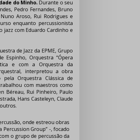
idade do Minho.
Durante o seu
andes, Pedro Fernandes, Bruno
, Nuno Aroso, Rui Rodrigues e
urso enquanto percussionista
 do jazz com Eduardo Cardinho e
estra de Jazz da EPME, Grupo
de Espinho, Orquestra “Ópera
̂ntica e com a Orquestra da
uestral, interpretou a obra
 pela Orquestra Clássica de
á trabalhou com maestros como
en Béreau, Rui Pinheiro, Paulo
Estrada, Hans Casteleyn, Claude
outros.
percussão, onde estreou obras
a Percussion Group” -, focado
 com o grupo de percussão da