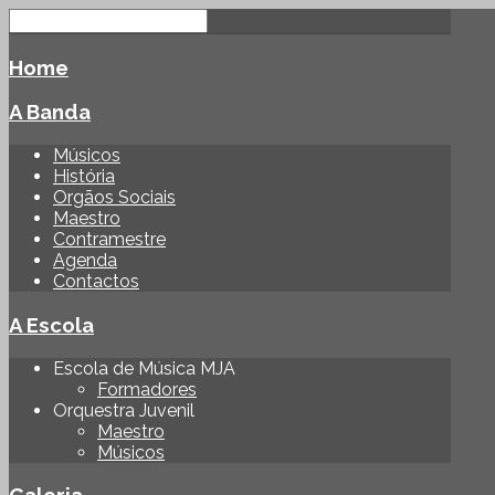
Home
A Banda
Músicos
História
Orgãos Sociais
Maestro
Contramestre
Agenda
Contactos
A Escola
Escola de Música MJA
Formadores
Orquestra Juvenil
Maestro
Músicos