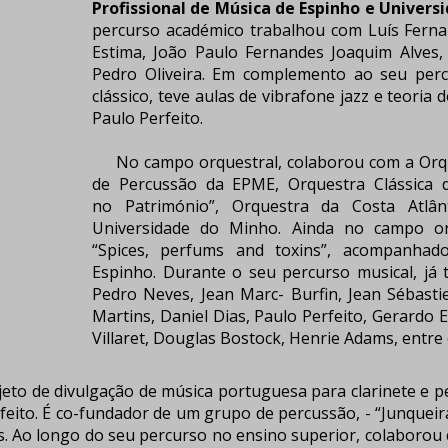
Profissional de Música de Espinho e Univers
percurso académico trabalhou com Luís Fern
Estima, João Paulo Fernandes Joaquim Alves
Pedro Oliveira. Em complemento ao seu perc
clássico, teve aulas de vibrafone jazz e teoria
Paulo Perfeito.
No campo orquestral, colaborou com a Orqu
de Percussão da EPME, Orquestra Clássica 
no Património”, Orquestra da Costa Atla
Universidade do Minho. Ainda no campo orq
“Spices, perfums and toxins”, acompanhado
Espinho. Durante o seu percurso musical, j
Pedro Neves, Jean Marc- Burfin, Jean Sébasti
Martins, Daniel Dias, Paulo Perfeito, Gerardo 
Villaret, Douglas Bostock, Henrie Adams, entre 
jeto de divulgação de música portuguesa para clarinete e 
eito. É co-fundador de um grupo de percussão, - “Junqueir
dos. Ao longo do seu percurso no ensino superior, colaborou