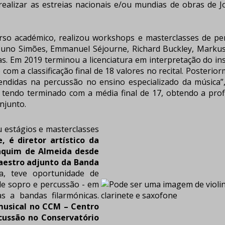
alizar as estreias nacionais e/ou mundias de obras de Jo
cadémico, realizou workshops e masterclasses de percu
, Nuno Simões, Emmanuel Séjourne, Richard Buckley, Marku
s. Em 2019 terminou a licenciatura em interpretação do i
om a classificação final de 18 valores no recital. Posterio
s estendidas na percussão no ensino especializado da músi
, tendo terminado com a média final de 17, obtendo a prof
njunto.
ou estágios e masterclasses
 é diretor artístico da
oaquim de Almeida desde
aestro adjunto da Banda
, teve oportunidade de
 de sopro e percussão - em
as a bandas filarmónicas.
 musical no CCM – Centro
cussão no Conservatório